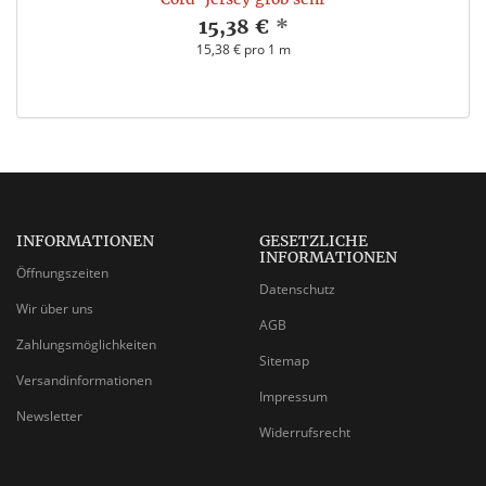
15,38 €
*
15,38 € pro 1 m
INFORMATIONEN
GESETZLICHE
INFORMATIONEN
Öffnungszeiten
Datenschutz
Wir über uns
AGB
Zahlungsmöglichkeiten
Sitemap
Versandinformationen
Impressum
Newsletter
Widerrufsrecht