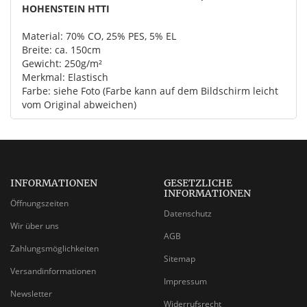
HOHENSTEIN HTTI
Material: 70% CO, 25% PES, 5% EL
Breite: ca. 150cm
Gewicht: 250g/m²
Merkmal: Elastisch
Farbe: siehe Foto (Farbe kann auf dem Bildschirm leicht
vom Original abweichen)
INFORMATIONEN
GESETZLICHE
INFORMATIONEN
Öffnungszeiten
Datenschutz
Wir über uns
AGB
Zahlungsmöglichkeiten
Sitemap
Versandinformationen
Impressum
Newsletter
Widerrufsrecht