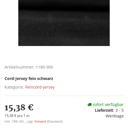
Artikelnummer:
1180-900
Cord-Jersey fein schwarz
Kategorie:
Feincord-Jersey
sofort verfügbar
15,38 €
Lieferzeit
:
3 - 5
15,38 € pro 1 m
Werktage
inkl. 19% USt. , zzgl.
Versand
(Standard)