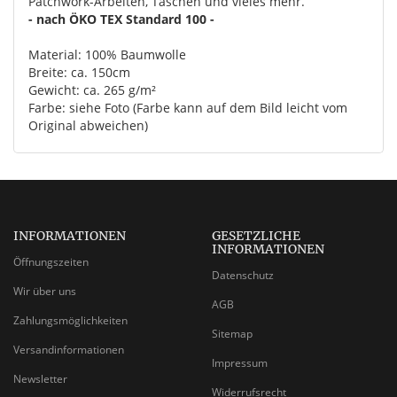
Patchwork-Arbeiten, Taschen und vieles mehr.
- nach ÖKO TEX Standard 100 -
Material: 100% Baumwolle
Breite: ca. 150cm
Gewicht: ca. 265 g/m²
Farbe: siehe Foto (Farbe kann auf dem Bild leicht vom
Original abweichen)
INFORMATIONEN
GESETZLICHE
INFORMATIONEN
Öffnungszeiten
Datenschutz
Wir über uns
AGB
Zahlungsmöglichkeiten
Sitemap
Versandinformationen
Impressum
Newsletter
Widerrufsrecht