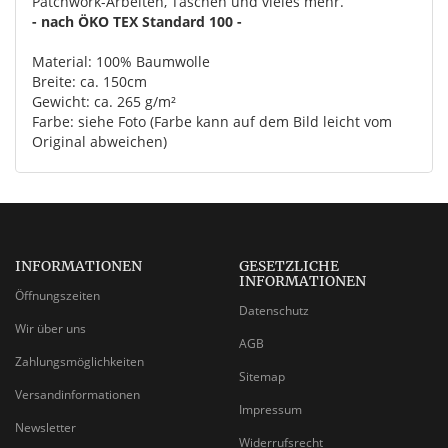
Patchwork-Arbeiten, Taschen und vieles mehr.
- nach ÖKO TEX Standard 100 -
Material: 100% Baumwolle
Breite: ca. 150cm
Gewicht: ca. 265 g/m²
Farbe: siehe Foto (Farbe kann auf dem Bild leicht vom
Original abweichen)
INFORMATIONEN
GESETZLICHE
INFORMATIONEN
Öffnungszeiten
Datenschutz
Wir über uns
AGB
Zahlungsmöglichkeiten
Sitemap
Versandinformationen
Impressum
Newsletter
Widerrufsrecht