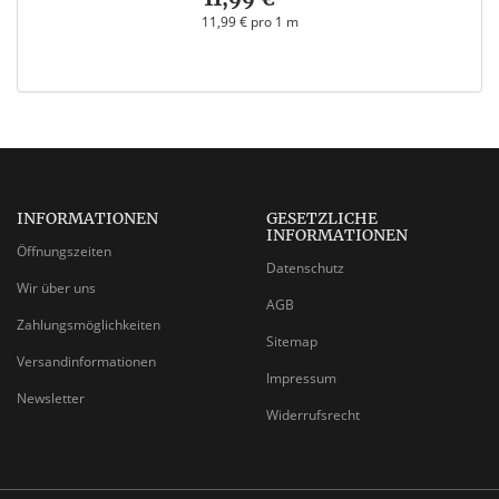
11,99 € pro 1 m
INFORMATIONEN
GESETZLICHE
INFORMATIONEN
Öffnungszeiten
Datenschutz
Wir über uns
AGB
Zahlungsmöglichkeiten
Sitemap
Versandinformationen
Impressum
Newsletter
Widerrufsrecht