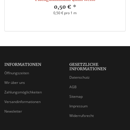
0,50 €
*
0,50 € pro 1 m
INFORMATIONEN
GESETZLICHE
INFORMATIONEN
Öffnungszeiten
Datenschutz
Wir über uns
AGB
Zahlungsmöglichkeiten
Sitemap
Versandinformationen
Impressum
Newsletter
Widerrufsrecht