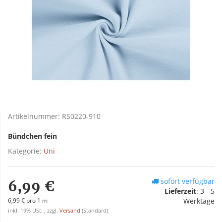
Artikelnummer:
RS0220-910
Bündchen fein
Kategorie:
Uni
sofort verfügbar
6,99 €
Lieferzeit
:
3 - 5
6,99 € pro 1 m
Werktage
inkl. 19% USt. , zzgl.
Versand
(Standard)