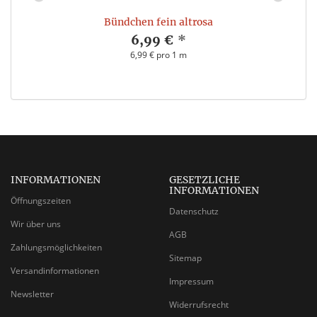
Bündchen fein altrosa
6,99 €
*
6,99 € pro 1 m
INFORMATIONEN
GESETZLICHE
INFORMATIONEN
Öffnungszeiten
Datenschutz
Wir über uns
AGB
Zahlungsmöglichkeiten
Sitemap
Versandinformationen
Impressum
Newsletter
Widerrufsrecht