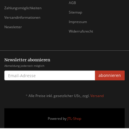
AGB
Zahlungsmöglichkeiten
Sitemap
Versandinformationen
Impressum
Newsletter
Widerrufsrecht
Newsletter abonnieren
Abmeldung jederzeit möglich
EMAIL-
abonnieren
ADRESSE
*
Alle Preise inkl. gesetzlicher USt., zzgl.
Versand
Powered by
JTL-Shop