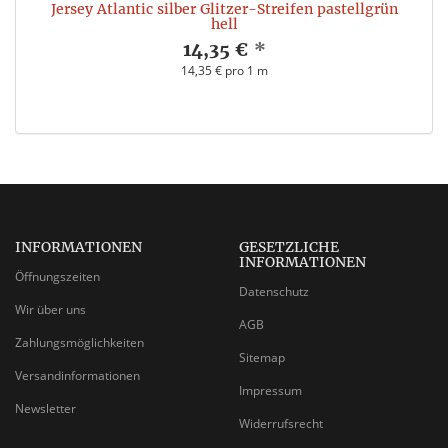
Jersey Atlantic silber Glitzer-Streifen pastellgrün
hell
14,35 €
*
14,35 € pro 1 m
INFORMATIONEN
GESETZLICHE
INFORMATIONEN
Öffnungszeiten
Datenschutz
Wir über uns
AGB
Zahlungsmöglichkeiten
Sitemap
Versandinformationen
Impressum
Newsletter
Widerrufsrecht