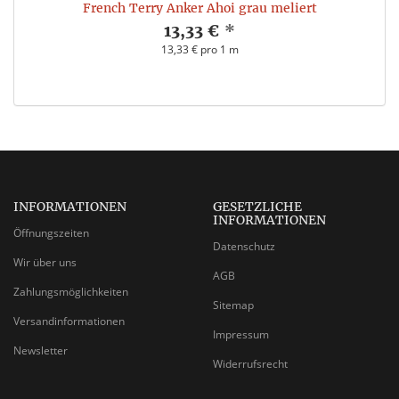
French Terry Anker Ahoi grau meliert
13,33 €
*
13,33 € pro 1 m
INFORMATIONEN
GESETZLICHE
INFORMATIONEN
Öffnungszeiten
Datenschutz
Wir über uns
AGB
Zahlungsmöglichkeiten
Sitemap
Versandinformationen
Impressum
Newsletter
Widerrufsrecht