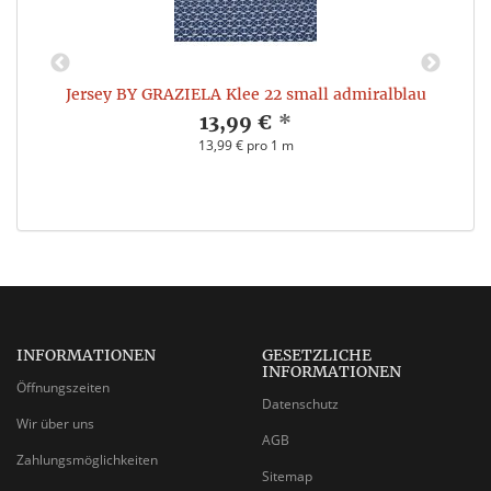
Jersey BY GRAZIELA Klee 22 small admiralblau
13,99 €
*
13,99 € pro 1 m
INFORMATIONEN
GESETZLICHE
INFORMATIONEN
Öffnungszeiten
Datenschutz
Wir über uns
AGB
Zahlungsmöglichkeiten
Sitemap