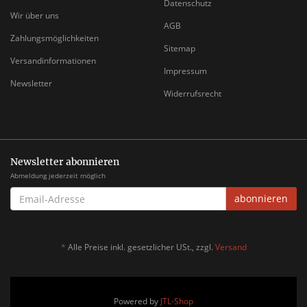
Datenschutz
Wir über uns
AGB
Zahlungsmöglichkeiten
Sitemap
Versandinformationen
Impressum
Newsletter
Widerrufsrecht
Newsletter abonnieren
Abmeldung jederzeit möglich
EMAIL-
abonnieren
ADRESSE
*
Alle Preise inkl. gesetzlicher USt., zzgl.
Versand
Powered by
JTL-Shop